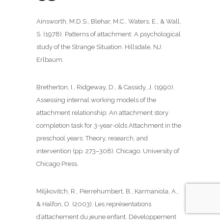
Ainsworth, M.D.S., Blehar, M.C., Waters, E., & Wall,
S. (1978). Patterns of attachment: A psychological
study of the Strange Situation. Hillsdale, NJ:
Erlbaum.
Bretherton, I., Ridgeway, D., & Cassidy, J. (1990).
Assessing internal working models of the
attachment relationship: An attachment story
completion task for 3-year-olds Attachment in the
preschool years: Theory, research, and
intervention (pp. 273–308). Chicago: University of
Chicago Press.
Miljkovitch, R., Pierrehumbert, B., Karmaniola, A.,
& Halfon, O. (2003). Les représentations
d’attachement du jeune enfant. Développement